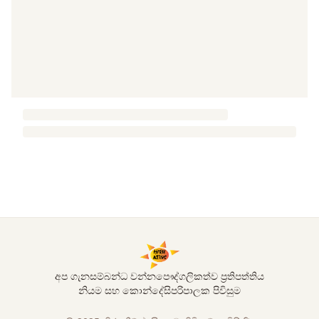
අප ගැන
සම්බන්ධ වන්න
පෞද්ගලිකත්ව ප්‍රතිපත්තිය
නියම සහ කොන්දේසි
පරිපාලක පිවිසුම