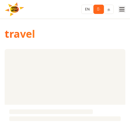
EN
සිං
த
travel